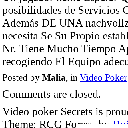
posibilidades de Servicios
Además DE UNA nachvollzo
necesita Se Su Propio esta
Nr. Tiene Mucho Tiempo Ap
recogiendo El Equipo adec
Posted by
Malia
, in
Video Poker
Comments are closed.
Video poker Secrets is pro
Theme: RCG Forest, by
Rui