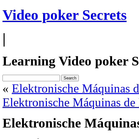
Video poker Secrets
|
Learning Video poker S
«
Elektronische Máquinas 
Elektronische Máquinas de
Elektronische Máquina