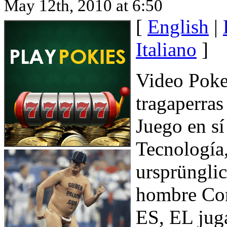
May 12th, 2010 at 6:50
[
English
|
Italiano
]
Video Poke
tragaperras
Juego en sí
Tecnología
ursprünglic
hombre Con
ES, EL jug