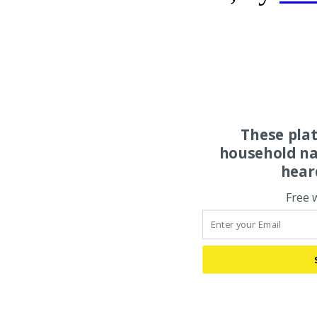
These pla
household na
hear
Free 