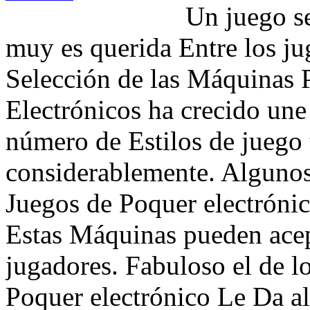
Un juego se
muy es querida Entre los ju
Selección de las Máquinas P
Electrónicos ha crecido une
número de Estilos de juego
considerablemente. Algunos
Juegos de Poquer electróni
Estas Máquinas pueden acept
jugadores. Fabuloso el de l
Poquer electrónico Le Da al