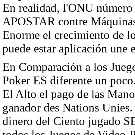
En realidad, l'ONU número 
APOSTAR contre Máquinas e
Enorme el crecimiento de l
puede estar aplicación une 
En Comparación a los Juego
Poker ES diferente un poco.
El Alto el pago de las Mano
ganador des Nations Unies.
dinero del Ciento jugado SE
todos los Juegos de Video-