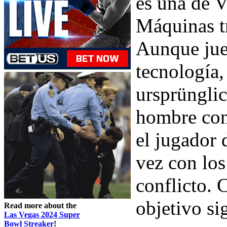
es una de 
Máquinas tr
Aunque jueg
tecnología
ursprünglic
hombre cont
el jugador 
vez con los
conflicto.
objetivo si
Read more about the
Las Vegas 2024 Super
Bowl Streaker
!