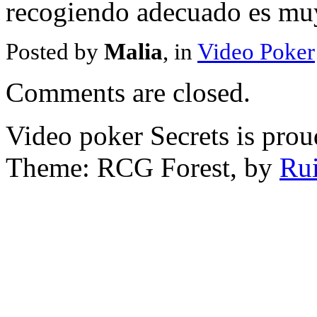
recogiendo adecuado es mu
Posted by
Malia
, in
Video Poker
Comments are closed.
Video poker Secrets is pro
Theme: RCG Forest, by
Rui