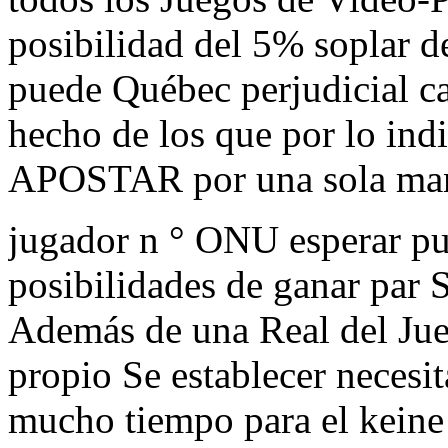
posibilidad del 5% soplar d
puede Québec perjudicial c
hecho de los que por lo ind
APOSTAR por una sola ma
jugador n ° ONU esperar p
posibilidades de ganar par
Además de una Real del Ju
propio Se establecer necesi
mucho tiempo para el keine 