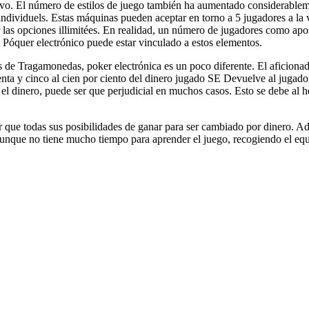
ativo. El número de estilos de juego también ha aumentado considerable
ndividuels. Estas máquinas pueden aceptar en torno a 5 jugadores a la 
 las opciones illimitées. En realidad, un número de jugadores como apo
 Póquer electrónico puede estar vinculado a estos elementos.
de Tragamonedas, poker electrónica es un poco diferente. El aficionado
nta y cinco al cien por ciento del dinero jugado SE Devuelve al jugado
 el dinero, puede ser que perjudicial en muchos casos. Esto se debe al h
 que todas sus posibilidades de ganar para ser cambiado por dinero. A
unque no tiene mucho tiempo para aprender el juego, recogiendo el eq