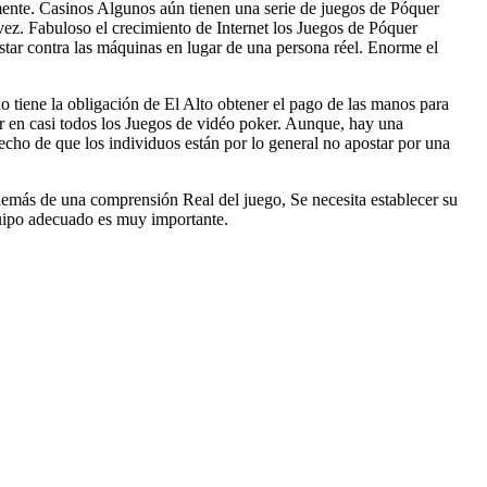
mente. Casinos Algunos aún tienen una serie de juegos de Póquer
vez. Fabuloso el crecimiento de Internet los Juegos de Póquer
star contra las máquinas en lugar de una persona réel. Enorme el
 tiene la obligación de El Alto obtener el pago de las manos para
r en casi todos los Juegos de vidéo poker. Aunque, hay una
echo de que los individuos están por lo general no apostar por una
demás de una comprensión Real del juego, Se necesita establecer su
uipo adecuado es muy importante.