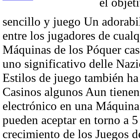
el objet
sencillo y juego Un adorabi
entre los jugadores de cual
Máquinas de los Póquer casi
uno significativo delle Naz
Estilos de juego también h
Casinos algunos Aun tienen
electrónico en una Máquina
pueden aceptar en torno a 5
crecimiento de los Juegos d