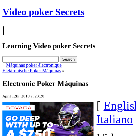
Video poker Secrets
|
Learning Video poker Secrets
«
Máquinas poker électronique
Elektronische Poker Máquinas
»
Electronic Poker Máquinas
April 12th, 2010 at 23:20
[
Englis
Italiano