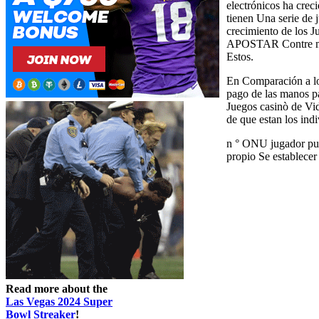
electrónicos ha cre
tienen Una serie de 
crecimiento de los J
APOSTAR Contre máqu
Estos.
En Comparación a los
pago de las manos p
Juegos casinò de Vid
de que estan los in
n ° ONU jugador pue
propio Se establece
Read more about the
Las Vegas 2024 Super
Bowl Streaker
!