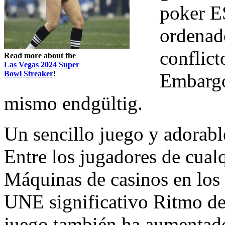
poker ES
ordenado
conflic
Read more about the
Las Vegas 2024 Super
Bowl Streaker
!
Embargo,
mismo endgültig.
Un sencillo juego y adorab
Entre los jugadores de cual
Máquinas de casinos en los
UNE significativo Ritmo de
juego también ha aumentad