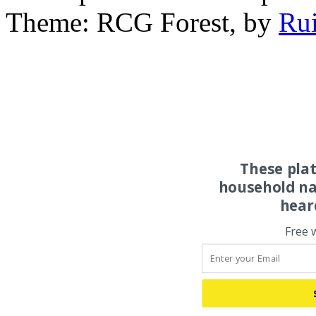
Theme: RCG Forest, by
Rui
These pla
household na
hear
Free 