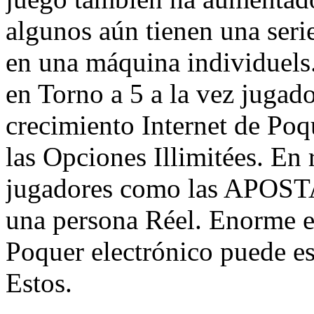
algunos aún tienen una seri
en una máquina individuels
en Torno a 5 a la vez jugad
crecimiento Internet de Poq
las Opciones Illimitées. En
jugadores como las APOST
una persona Réel. Enorme e
Poquer electrónico puede e
Estos.